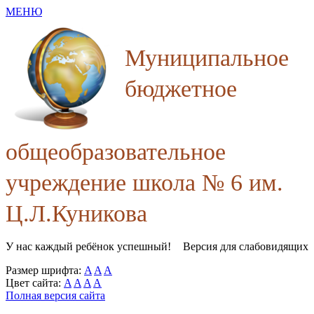
МЕНЮ
Муниципальное
бюджетное
общеобразовательное
учреждение школа № 6 им.
Ц.Л.Куникова
У нас каждый ребёнок успешный!
Версия для слабовидящих
Размер шрифта:
A
A
A
Цвет сайта:
A
A
A
A
Полная версия сайта