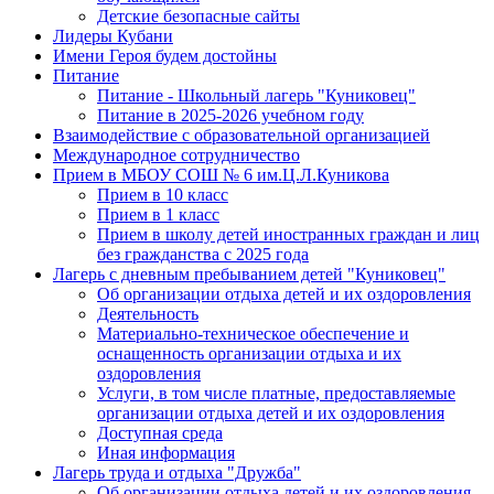
Детские безопасные сайты
Лидеры Кубани
Имени Героя будем достойны
Питание
Питание - Школьный лагерь "Куниковец"
Питание в 2025-2026 учебном году
Взаимодействие с образовательной организацией
Международное сотрудничество
Прием в МБОУ СОШ № 6 им.Ц.Л.Куникова
Прием в 10 класс
Прием в 1 класс
Прием в школу детей иностранных граждан и лиц
без гражданства с 2025 года
Лагерь с дневным пребыванием детей "Куниковец"
Об организации отдыха детей и их оздоровления
Деятельность
Материально-техническое обеспечение и
оснащенность организации отдыха и их
оздоровления
Услуги, в том числе платные, предоставляемые
организации отдыха детей и их оздоровления
Доступная среда
Иная информация
Лагерь труда и отдыха "Дружба"
Об организации отдыха детей и их оздоровления