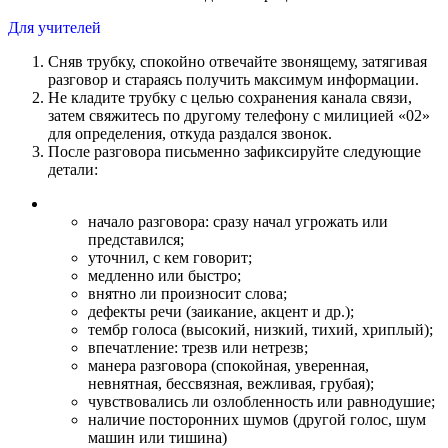
Для учителей
Сняв трубку, спокойно отвечайте звонящему, затягивая
разговор и стараясь получить максимум информации.
Не кладите трубку с целью сохранения канала связи,
затем свяжитесь по другому телефону с милицией «02»
для определения, откуда раздался звонок.
После разговора письменно зафиксируйте следующие
детали:
начало разговора: сразу начал угрожать или
представился;
уточнил, с кем говорит;
медленно или быстро;
внятно ли произносит слова;
дефекты речи (заикание, акцент и др.);
тембр голоса (высокий, низкий, тихий, хриплый);
впечатление: трезв или нетрезв;
манера разговора (спокойная, уверенная,
невнятная, бессвязная, вежливая, грубая);
чувствовались ли озлобленность или равнодушие;
наличие посторонних шумов (другой голос, шум
машин или тишина)