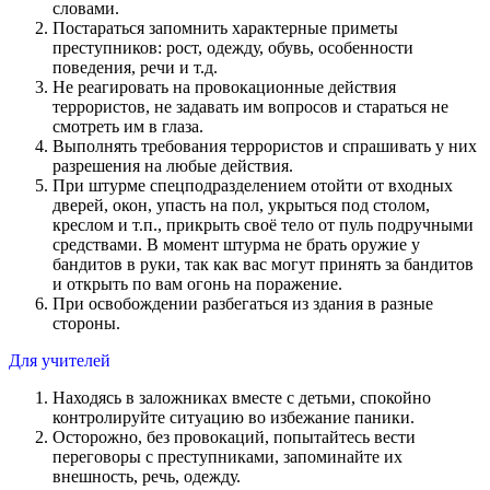
словами.
Постараться запомнить характерные приметы
преступников: рост, одежду, обувь, особенности
поведения, речи и т.д.
Не реагировать на провокационные действия
террористов, не задавать им вопросов и стараться не
смотреть им в глаза.
Выполнять требования террористов и спрашивать у них
разрешения на любые действия.
При штурме спецподразделением отойти от входных
дверей, окон, упасть на пол, укрыться под столом,
креслом и т.п., прикрыть своё тело от пуль подручными
средствами. В момент штурма не брать оружие у
бандитов в руки, так как вас могут принять за бандитов
и открыть по вам огонь на поражение.
При освобождении разбегаться из здания в разные
стороны.
Для учителей
Находясь в заложниках вместе с детьми, спокойно
контролируйте ситуацию во избежание паники.
Осторожно, без провокаций, попытайтесь вести
переговоры с преступниками, запоминайте их
внешность, речь, одежду.