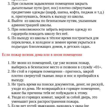
При сильном задымлении помещения закрыть
дыхательные пути (рот, нос) плотно свёрнутыми
предметами одежды (шарф, шапка, кофта, пиджак и т.д.)
и, пригнувшись, бежать к выходу из школы.
Выйти из школы по безопасным путям, указанным
администрацией школы.
При невозможности забрать верхнюю одежду из
гардероба покидать школу без неё.
По выходу из школы в тёплое время построиться для
переклички, в холодное и зимнее время укрыться в
подъездах близлежащих домов, в детских садах.
Если пожар возник дома или в ином помещении
Не звони из помещений, где уже возник пожар,
выберись в безопасное место и позвони в службу «01».
Не стой в горящем помещении - пригнись, закрой
плотно свернутой тканью лицо и нос и пробирайся к
выходу.
Не трать время на поиски документов, денег, не рискуй,
уходи из дома. Не возвращайся в горящее помещение,
какие бы причины тебя не побуждали к этому.
Уходя из горящих комнат, закрой за собой дверь, это
уменьшит риск распространения пожара.
Если нет путей эвакуации, находись у окна (не