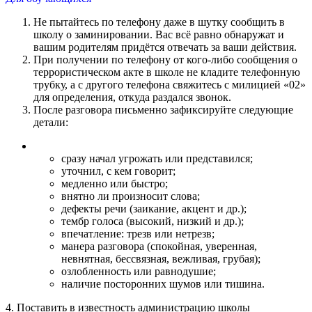
Не пытайтесь по телефону даже в шутку сообщить в
школу о заминировании. Вас всё равно обнаружат и
вашим родителям придётся отвечать за ваши действия.
При получении по телефону от кого-либо сообщения о
террористическом акте в школе не кладите телефонную
трубку, а с другого телефона свяжитесь с милицией «02»
для определения, откуда раздался звонок.
После разговора письменно зафиксируйте следующие
детали:
сразу начал угрожать или представился;
уточнил, с кем говорит;
медленно или быстро;
внятно ли произносит слова;
дефекты речи (заикание, акцент и др.);
тембр голоса (высокий, низкий и др.);
впечатление: трезв или нетрезв;
манера разговора (спокойная, уверенная,
невнятная, бессвязная, вежливая, грубая);
озлобленность или равнодушие;
наличие посторонних шумов или тишина.
4. Поставить в известность администрацию школы