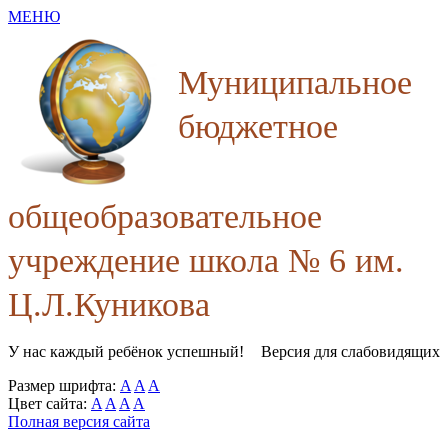
МЕНЮ
Муниципальное
бюджетное
общеобразовательное
учреждение школа № 6 им.
Ц.Л.Куникова
У нас каждый ребёнок успешный!
Версия для слабовидящих
Размер шрифта:
A
A
A
Цвет сайта:
A
A
A
A
Полная версия сайта