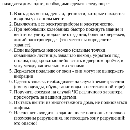
находятся дома одни, необходимо сделать следующее:
Взять документы, деньги, ценности, которые находятся
в одном указанном месте.
Выключить все электроприборы и электричество.
При небольших колебаниях быстро покинуть здание и
выйти на улицу подальше от здания, больших деревьев,
линий электропередач (это место вы определите
заранее).
Если выбраться невозможно (сильные толчки,
обвалилась лестница, завалило выход), укрыться под
столом, под кроватью либо встать в дверном проёме, в
углу между капитальными стенами.
Держаться подальше от окон - они могут не выдержать
вибрации.
Сделать запасы, необходимые на случай землетрясения
(смену одежды, обувь, запас воды в нестеклянной таре).
Поручить соседям на случай ЧС различного характера
присмотреть за вашими детьми.
Пытаясь выйти из многоэтажного дома, не пользоваться
лифтом.
Не спешить входить в здание после повторных толчков
(возможны разрушения), не посещать зону разрушений:
это опасно!