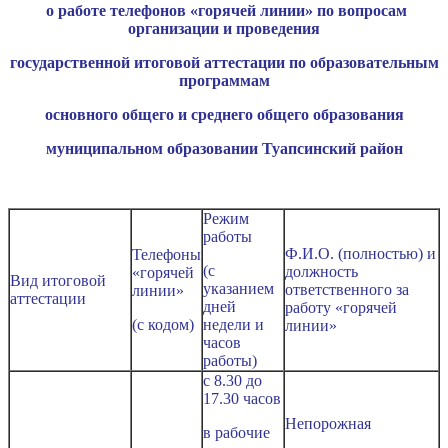
о работе телефонов «горячей линии» по вопросам
организации и проведения
государственной итоговой аттестации по образовательным
программам
основного общего и среднего общего образования
муниципальном образовании Туапсинский район
Режим
работы
Ф.И.О. (полностью) и
Телефоны
(с
должность
«горячей
Вид итоговой
указанием
ответственного за
линии»
аттестации
дней
работу «горячей
(с кодом)
недели и
линии»
часов
работы)
с 8.30 до
17.30 часов
Непорожная
в рабочие