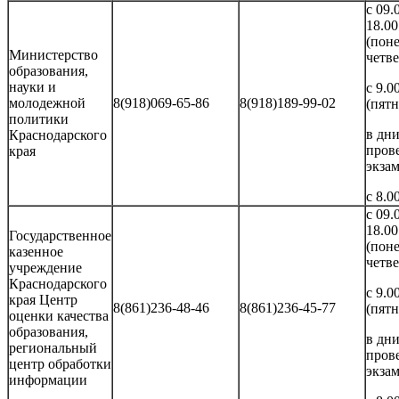
с 09.
18.00
(пон
Министерство
четве
образования,
науки и
с 9.0
молодежной
8(918)069-65-86
8(918)189-99-02
(пятн
политики
в дн
Краснодарского
пров
края
экза
с 8.0
с 09.
18.00
Государственное
(пон
казенное
четве
учреждение
Краснодарского
с 9.0
края Центр
8(861)236-48-46
8(861)236-45-77
(пятн
оценки качества
образования,
в дн
региональный
пров
центр обработки
экза
информации