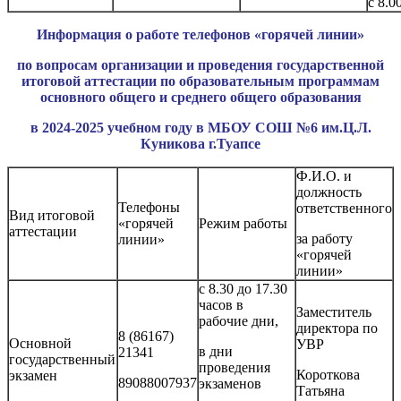
с 8.0
Информация о работе телефонов «горячей линии»
по вопросам организации и проведения государственной
итоговой аттестации по образовательным программам
основного общего и среднего общего образования
в 2024-2025 учебном году в МБОУ СОШ №6 им.Ц.Л.
Куникова г.Туапсе
Ф.И.О. и
должность
Телефоны
ответственного
Вид итоговой
«горячей
Режим работы
аттестации
за работу
линии»
«горячей
линии»
с 8.30 до 17.30
часов в
Заместитель
рабочие дни,
директора по
8 (86167)
Основной
УВР
в дни
21341
государственный
проведения
Короткова
экзамен
89088007937
экзаменов
Татьяна