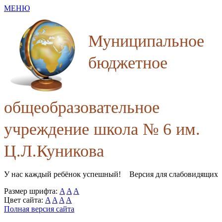
МЕНЮ
Муниципальное
бюджетное
общеобразовательное
учреждение школа № 6 им.
Ц.Л.Куникова
У нас каждый ребёнок успешный!
Версия для слабовидящих
Размер шрифта:
A
A
A
Цвет сайта:
A
A
A
A
Полная версия сайта