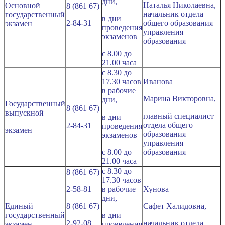
дни,
Наталья Николаевна,
Основной
8 (861 67)
начальник отдела
государственный
в дни
2-84-31
общего образования
экзамен
проведения
управления
экзаменов
образования
с 8.00 до
21.00 часа
с 8.30 до
17.30 часов
Иванова
в рабочие
Марина Викторовна,
дни,
Государственный
8 (861 67)
выпускной
главный специалист
в дни
отдела общего
2-84-31
проведения
экзамен
образования
экзаменов
управления
с 8.00 до
образования
21.00 часа
с 8.30 до
8 (861 67)
17.30 часов
2-58-81
в рабочие
Хунова
дни,
Единый
8 (861 67)
Сафет Халидовна,
государственный
в дни
2-92-08
начальник отдела
экзамен
проведения