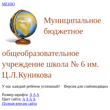
МЕНЮ
Муниципальное
бюджетное
общеобразовательное
учреждение школа № 6 им.
Ц.Л.Куникова
У нас каждый ребёнок успешный!
Версия для слабовидящих
Размер шрифта:
A
A
A
Цвет сайта:
A
A
A
A
Полная версия сайта