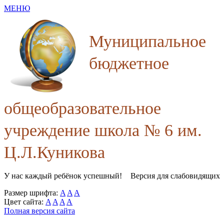
МЕНЮ
Муниципальное
бюджетное
общеобразовательное
учреждение школа № 6 им.
Ц.Л.Куникова
У нас каждый ребёнок успешный!
Версия для слабовидящих
Размер шрифта:
A
A
A
Цвет сайта:
A
A
A
A
Полная версия сайта