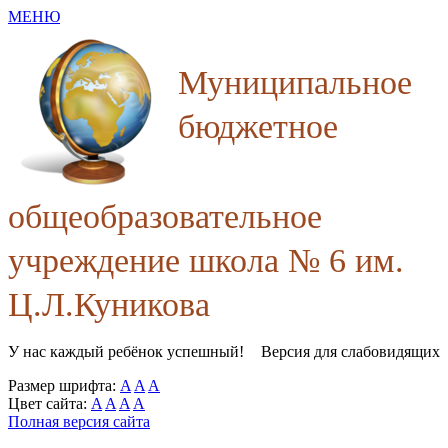
МЕНЮ
Муниципальное
бюджетное
общеобразовательное
учреждение школа № 6 им.
Ц.Л.Куникова
У нас каждый ребёнок успешный!
Версия для слабовидящих
Размер шрифта:
A
A
A
Цвет сайта:
A
A
A
A
Полная версия сайта