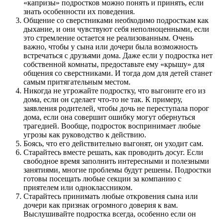
«капризы» подростков можно понять и принять, если
знать особенности их поведения.
Общение со сверстниками необходимо подросткам как
дыхание, и они чувствуют себя неполноценными, если
это стремление остается не реализованным. Очень
важно, чтобы у сына или дочери была возможность
встречаться с друзьями дома. Даже если у подростка нет
собственной комнаты, предоставьте ему «крышу» для
общения со сверстниками. И тогда дом для детей станет
самым притягательным местом.
Никогда не угрожайте подростку, что выгоните его из
дома, если он сделает что-то не так. К примеру,
заявления родителей, чтобы дочь не переступала порог
дома, если она совершит ошибку могут обернуться
трагедией. Вообще, подросток воспринимает любые
угрозы как руководство к действию.
Боясь, что его действительно выгонят, он уходит сам.
Старайтесь вместе решать, как проводить досуг. Если
свободное время заполнить интересными и полезными
занятиями, многие проблемы будут решены. Подростки
готовы посещать любые секции за компанию с
приятелем или одноклассником.
Старайтесь принимать любые откровения сына или
дочери как признак огромного доверия к вам.
Выслушивайте подростка всегда, особенно если он