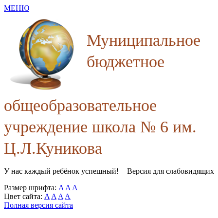
МЕНЮ
Муниципальное
бюджетное
общеобразовательное
учреждение школа № 6 им.
Ц.Л.Куникова
У нас каждый ребёнок успешный!
Версия для слабовидящих
Размер шрифта:
A
A
A
Цвет сайта:
A
A
A
A
Полная версия сайта