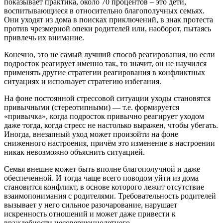
показывает практика, около 70 процентов – это дети,
воспитывающиеся в относительно благополучных семьях.
Они уходят из дома в поисках приключений, в знак протеста
против чрезмерной опеки родителей или, наоборот, пытаясь
привлечь их внимание.
Конечно, это не самый лучший способ реагирования, но если
подросток реагирует именно так, то значит, он не научился
применять другие стратегии реагирования в конфликтных
ситуациях и использует стратегию избегания.
На фоне постоянной стрессовой ситуации уходы становятся
привычными (стереотипными) — т.е. формируется
«привычка», когда подросток привычно реагирует уходом
даже тогда, когда стресс не настолько выражен, чтобы убегать.
Иногда, внезапный уход может произойти на фоне
сниженного настроения, причём это изменение в настроении
никак невозможно объяснить ситуацией.
Семья внешне может быть вполне благополучной и даже
обеспеченной. И тогда чаще всего поводом уйти из дома
становится конфликт, в основе которого лежит отсутствие
взаимопонимания с родителями. Требовательность родителей
вызывает у него сильное разочарование, нарушает
искренность отношений и может даже привести к
враждебности несовершеннолетнего.