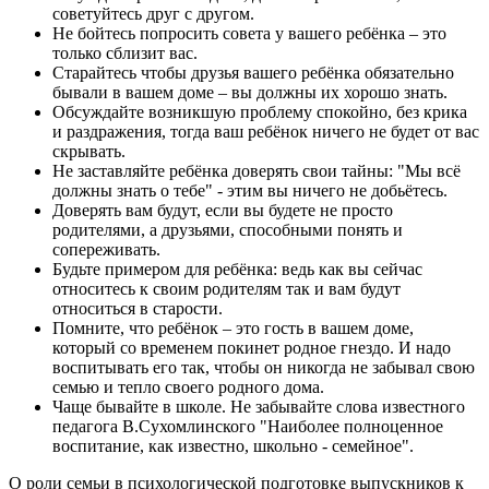
советуйтесь друг с другом.
Не бойтесь попросить совета у вашего ребёнка – это
только сблизит вас.
Старайтесь чтобы друзья вашего ребёнка обязательно
бывали в вашем доме – вы должны их хорошо знать.
Обсуждайте возникшую проблему спокойно, без крика
и раздражения, тогда ваш ребёнок ничего не будет от вас
скрывать.
Не заставляйте ребёнка доверять свои тайны: "Мы всё
должны знать о тебе" - этим вы ничего не добьётесь.
Доверять вам будут, если вы будете не просто
родителями, а друзьями, способными понять и
сопереживать.
Будьте примером для ребёнка: ведь как вы сейчас
относитесь к своим родителям так и вам будут
относиться в старости.
Помните, что ребёнок – это гость в вашем доме,
который со временем покинет родное гнездо. И надо
воспитывать его так, чтобы он никогда не забывал свою
семью и тепло своего родного дома.
Чаще бывайте в школе. Не забывайте слова известного
педагога В.Сухомлинского "Наиболее полноценное
воспитание, как известно, школьно - семейное".
О роли семьи в психологической подготовке выпускников к