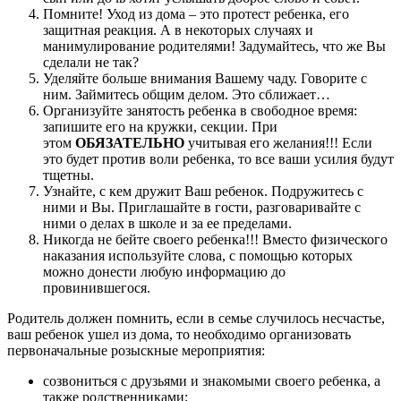
Помните! Уход из дома – это протест ребенка, его
защитная реакция. А в некоторых случаях и
манимулирование родителями! Задумайтесь, что же Вы
сделали не так?
Уделяйте больше внимания Вашему чаду. Говорите с
ним. Займитесь общим делом. Это сближает…
Организуйте занятость ребенка в свободное время:
запишите его на кружки, секции. При
этом
ОБЯЗАТЕЛЬНО
учитывая его желания!!! Если
это будет против воли ребенка, то все ваши усилия будут
тщетны.
Узнайте, с кем дружит Ваш ребенок. Подружитесь с
ними и Вы. Приглашайте в гости, разговаривайте с
ними о делах в школе и за ее пределами.
Никогда не бейте своего ребенка!!! Вместо физического
наказания используйте слова, с помощью которых
можно донести любую информацию до
провинившегося.
Родитель должен помнить, если в семье случилось несчастье,
ваш ребенок ушел из дома, то необходимо организовать
первоначальные розыскные мероприятия:
созвониться с друзьями и знакомыми своего ребенка, а
также родственниками;