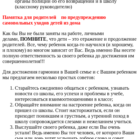
органы полиции об его возвращении и в школу
(классному руководителю)
Памятка для родителей
по предупреждению
самовольных уходов детей из дома
Как бы Вы не были заняты на работе, личными
делами,
ПОМНИТЕ
, что дети – это отражение и продолжение
родителей. Все, чему ребенок когда-то научился (и хорошему,
и плохому) во многом зависит от Вас. Ведь именно Вы несете
полную ответственность за своего ребенка до достижения им
совершеннолетия!!!
Для достижения гармонии в Вашей семье и с Вашим ребенком
мы предлагаем несколько простых советов:
Старайтесь ежедневно общаться с ребенком, узнавать
новости со школы, его успехи и проблемы в учебе,
интересоваться взаимоотношениями в классе;
Обращайте внимание на настроение ребенка, когда он
пришел со школы. Стоит насторожиться, если он
приходит поникшим и грустным, а утренний поход в
школу сопровождается слезами и нежеланием учиться.
Выслушайте своего ребенка, даже если Вы очень
устали! Ведь именно Вы тот человек, от которого Ваши
сын или дочь хотят услышать доброе слово и совет.