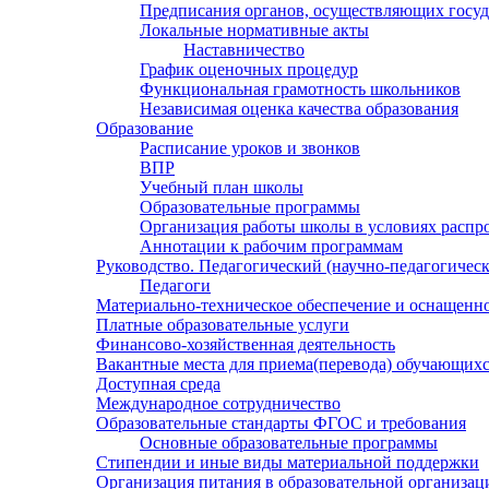
Предписания органов, осуществляющих госуда
Локальные нормативные акты
Наставничество
График оценочных процедур
Функциональная грамотность школьников
Независимая оценка качества образования
Образование
Расписание уроков и звонков
ВПР
Учебный план школы
Образовательные программы
Организация работы школы в условиях распр
Аннотации к рабочим программам
Руководство. Педагогический (научно-педагогическ
Педагоги
Материально-техническое обеспечение и оснащенно
Платные образовательные услуги
Финансово-хозяйственная деятельность
Вакантные места для приема(перевода) обучающих
Доступная среда
Международное сотрудничество
Образовательные стандарты ФГОС и требования
Основные образовательные программы
Стипендии и иные виды материальной поддержки
Организация питания в образовательной организац