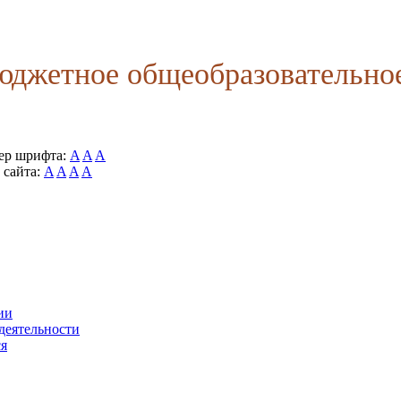
джетное общеобразовательное
ер шрифта:
A
A
A
 сайта:
A
A
A
A
ии
деятельности
ся