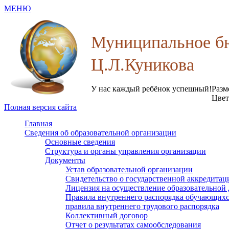
МЕНЮ
Муниципальное бю
Ц.Л.Куникова
У нас каждый ребёнок успешный!
Разм
Цвет
Полная версия сайта
Главная
Сведения об образовательной организации
Основные сведения
Структура и органы управления организации
Документы
Устав образовательной организации
Свидетельство о государственной аккредитац
Лицензия на осуществление образовательной 
Правила внутреннего распорядка обучающих
правила внутреннего трудового распорядка
Коллективный договор
Отчет о результатах самообследования