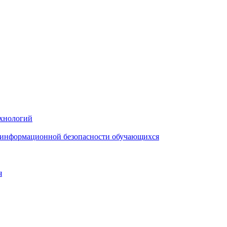
ехнологий
я информационной безопасности обучающихся
я