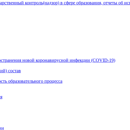
рственный контроль(надзор) в сфере образования, отчеты об и
остранения новой коронавирусной инфекции (CОVID-19)
ий) состав
сть образовательного процесса
ся
ии