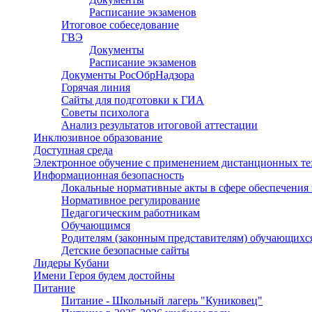
Расписание экзаменов
Итоговое собеседование
ГВЭ
Документы
Расписание экзаменов
Документы РосОбрНадзора
Горячая линия
Сайты для подготовки к ГИА
Советы психолога
Анализ результатов итоговой аттестации
Инклюзивное образование
Доступная среда
Электронное обучение с применением дистанционных т
Информационная безопасность
Локальные нормативные акты в сфере обеспечени
Нормативное регулирование
Педагогическим работникам
Обучающимся
Родителям (законным представителям) обучающихс
Детские безопасные сайты
Лидеры Кубани
Имени Героя будем достойны
Питание
Питание - Школьный лагерь "Куниковец"