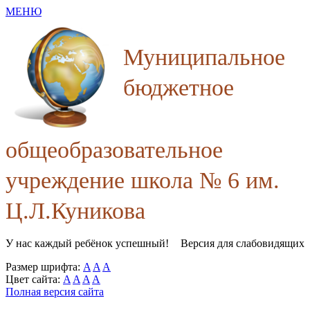
МЕНЮ
Муниципальное
бюджетное
общеобразовательное
учреждение школа № 6 им.
Ц.Л.Куникова
У нас каждый ребёнок успешный!
Версия для слабовидящих
Размер шрифта:
A
A
A
Цвет сайта:
A
A
A
A
Полная версия сайта