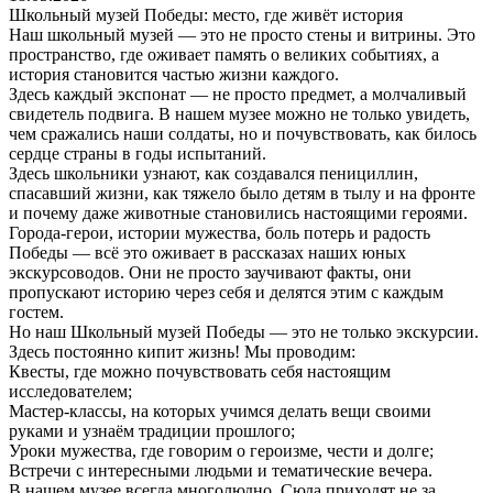
Школьный музей Победы: место, где живёт история
Наш школьный музей — это не просто стены и витрины. Это
пространство, где оживает память о великих событиях, а
история становится частью жизни каждого.
Здесь каждый экспонат — не просто предмет, а молчаливый
свидетель подвига. В нашем музее можно не только увидеть,
чем сражались наши солдаты, но и почувствовать, как билось
сердце страны в годы испытаний.
Здесь школьники узнают, как создавался пенициллин,
спасавший жизни, как тяжело было детям в тылу и на фронте
и почему даже животные становились настоящими героями.
Города-герои, истории мужества, боль потерь и радость
Победы — всё это оживает в рассказах наших юных
экскурсоводов. Они не просто заучивают факты, они
пропускают историю через себя и делятся этим с каждым
гостем.
Но наш Школьный музей Победы — это не только экскурсии.
Здесь постоянно кипит жизнь! Мы проводим:
Квесты, где можно почувствовать себя настоящим
исследователем;
Мастер-классы, на которых учимся делать вещи своими
руками и узнаём традиции прошлого;
Уроки мужества, где говорим о героизме, чести и долге;
Встречи с интересными людьми и тематические вечера.
В нашем музее всегда многолюдно. Сюда приходят не за