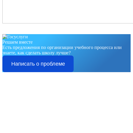
Решаем вместе
Есть предложения по организации учебного процесса или
знаете, как сделать школу лучше?
Написать о проблеме
О
школе
Муниципальное бюдж
етное общеобразовательное учреждение
СОШ №6 им.Ц.Л.Куникова г.Туапсе – это образовательное
учреждение cреднего общего образования, в котором
обучается более 1000 ребят.
В школе работают педагоги, любящие свое дело,
творческие личности, настоящие профессионалы, постоянно
повышающие уровень своего образования.